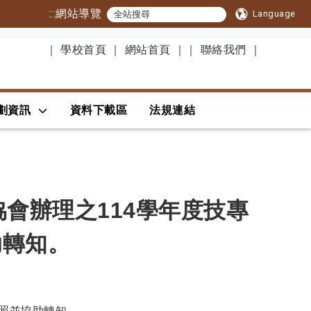
:::
網站導覽
Language
｜
學校首頁
｜
網站首頁
｜
｜
聯絡我們
｜
劃資訊
資料下載區
法規連結
協會辦理之114學年度技專
助轉知。
查照並協助轉知。