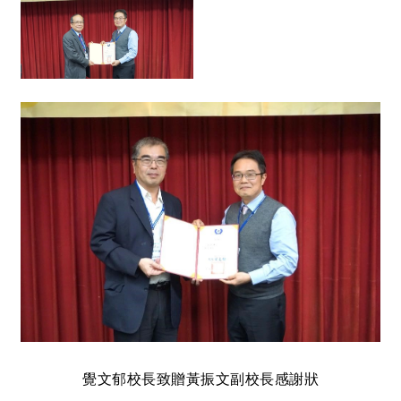
覺文郁校長致贈黃振文副校長感謝狀