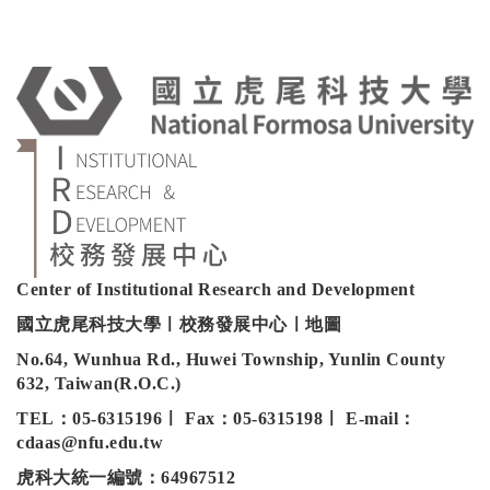
:
Center of Institutional Research and Development
國立虎尾科技大學ㅣ校務發展中心ㅣ地圖
No.64, Wunhua Rd., Huwei Township, Yunlin County
632, Taiwan(R.O.C.)
TEL：05-6315196ㅣ Fax：05-6315198ㅣ E-mail：
cdaas@nfu.edu.tw
虎科大統一編號：64967512