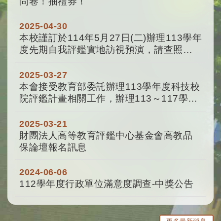
問卷！抽禮券！
2025-04-30
本校謹訂於114年5月27日(二)辦理113學年
度先期自我評鑑實地訪視預演，請查照並
協助轉知。
2025-03-27
本會接受教育部委託辦理113學年度科技校
院評鑑計畫相關工作，辦理113～117學年
度技專校院評鑑實務工作坊，以協助各校
瞭解評鑑指標內容及相關作業，敬邀貴校...
2025-03-21
財團法人高等教育評鑑中心基金會高教品
保論壇報名訊息
2024-06-06
112學年度行政單位滿意度調查-中獎公告