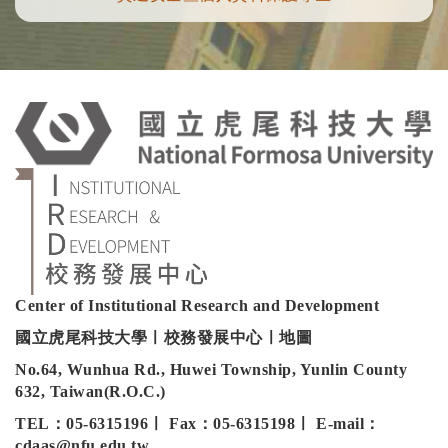
:
Center of Institutional Research and Development
國立虎尾科技大學ㅣ校務發展中心ㅣ地圖
No.64, Wunhua Rd., Huwei Township, Yunlin County
632, Taiwan(R.O.C.)
TEL：05-6315196ㅣ Fax：05-6315198ㅣ E-mail：
cdaas@nfu.edu.tw