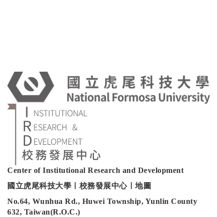
:
Center of Institutional Research and Development
國立虎尾科技大學ㅣ校務發展中心ㅣ地圖
No.64, Wunhua Rd., Huwei Township, Yunlin County
632, Taiwan(R.O.C.)