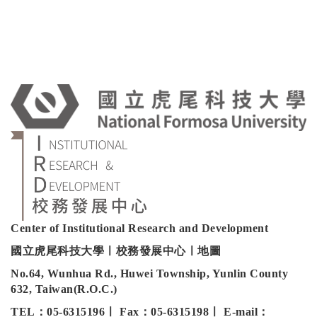
:
Center of Institutional Research and Development
國立虎尾科技大學ㅣ校務發展中心ㅣ地圖
No.64, Wunhua Rd., Huwei Township, Yunlin County
632, Taiwan(R.O.C.)
TEL：05-6315196ㅣ Fax：05-6315198ㅣ E-mail：